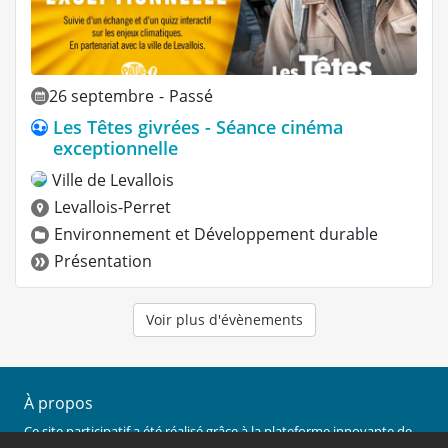
26 septembre
-
Passé
Les Têtes givrées - Séance cinéma
exceptionnelle
Ville de Levallois
Levallois-Perret
Environnement et Développement durable
Présentation
Voir plus d'évènements
À propos
Ce site participatif a été réalisé grâce à la plateforme innovante de
participation
Cap Collectif
, selon les principes de la
démocratie